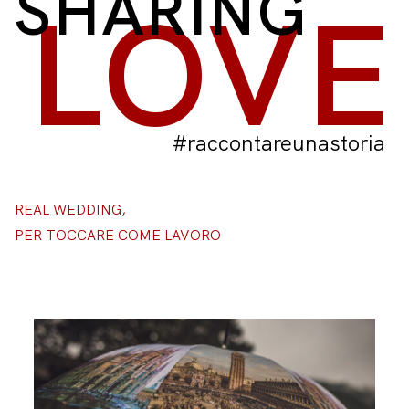
SHARING
LOVE
#raccontareunastoria
REAL WEDDING,
PER TOCCARE COME LAVORO